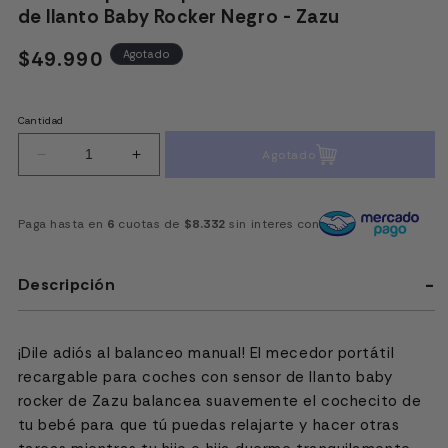
de llanto Baby Rocker Negro - Zazu
Precio
$49.990
Agotado
habitual
Cantidad
Agotado
Reducir
Aumentar
cantidad
cantidad
para
para
Mecedor
Mecedor
Paga hasta en
6
cuotas de
$8.332
sin interes con
portátil
portátil
para
para
coches
coches
Descripción
con
con
sensor
sensor
de
de
llanto
llanto
¡Dile adiós al balanceo manual! El mecedor portátil
Baby
Baby
recargable para coches con sensor de llanto baby
Rocker
Rocker
rocker de Zazu balancea suavemente el cochecito de
Negro
Negro
tu bebé para que tú puedas relajarte y hacer otras
-
-
Zazu
Zazu