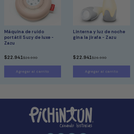
Máquina de ruido
Linterna y luz de noche
portátil Suzy de luxe -
gina la jirafa - Zazu
Zazu
$22.941
$22.941
$26.990
$26.990
Precio
Precio
Precio
Precio
habitual
de
habitual
de
Agregar al carrito
Agregar al carrito
oferta
oferta