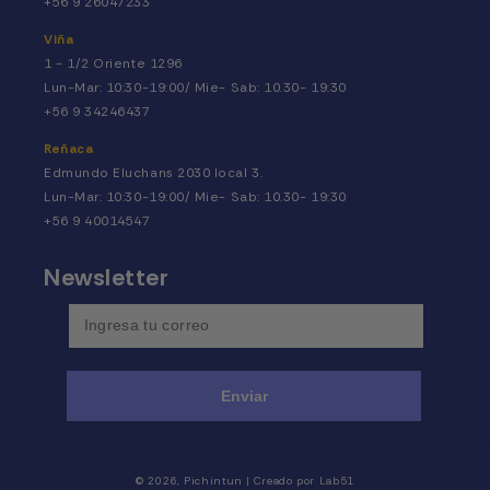
+56 9 26047233
Viña
1 - 1/2 Oriente 1296
Lun-Mar: 10:30-19:00/ Mie- Sab: 10.30- 19:30
+56 9 34246437
Reñaca
Edmundo Eluchans 2030 local 3.
Lun-Mar: 10:30-19:00/ Mie- Sab: 10.30- 19:30
+56 9 40014547
Newsletter
Enviar
Formas
© 2026,
Pichintun
| Creado por
Lab51