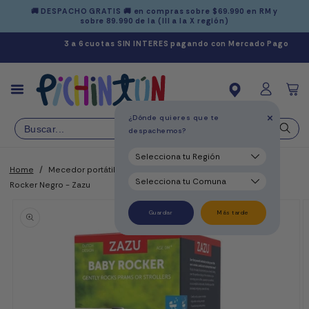
Ir
🚚 DESPACHO GRATIS 🚚 en compras sobre $69.990 en RM y
directamente
sobre 89.990 de la (III a la X región)
al contenido
3 a 6 cuotas SIN INTERES pagando con Mercado Pago
Carrit
+
¿Dónde quieres que te
despachemos?
Home
/
Mecedor portátil para coches con sensor de llanto Baby
Rocker Negro - Zazu
Ir
directamente
a la
Guardar
Más tarde
información
del producto