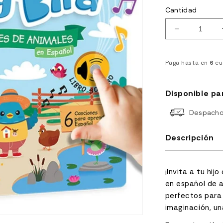
Cantidad
Reducir
cantidad
para
Libro
Paga hasta en
6
cu
Interactivo
Canciones
de
Disponible pa
Animales
en
Despacho 
español
-
Ditty
Descripción
Bird
¡Invita a tu hij
en español de a
perfectos para
imaginación, un