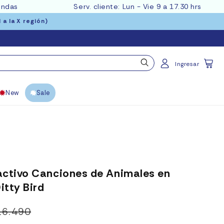
endas
Serv. cliente: Lun - Vie 9 a 17.30 hrs
a la X región)
Carrito
Ingresar
New
Sale
ractivo Canciones de Animales en
itty Bird
16.490
Precio
Precio