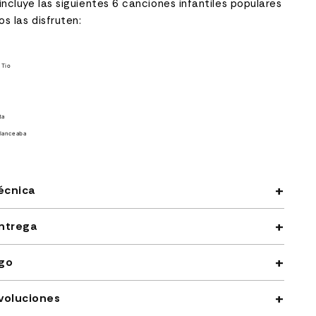
incluye las siguientes 6 canciones infantiles populares
os las disfruten:
 Tio
ta
alanceaba
écnica
ntrega
go
voluciones