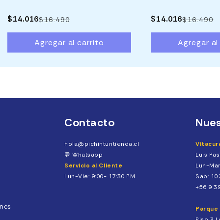
$14.016
$14.016
$16.490
$16.490
Precio
Precio
15% OFF
habitual
de
Agregar al carrito
Agregar al
oferta
Contacto
Nues
hola@pichintuntienda.cl
Vitacur
💬
Whatsapp
Luis Pa
Servicio al Cliente
Lun-Mar
Lun-Vie: 9:00- 17:30 PM
Sab: 10.
+56 9 3
ones
Parque 
Piso 3 L