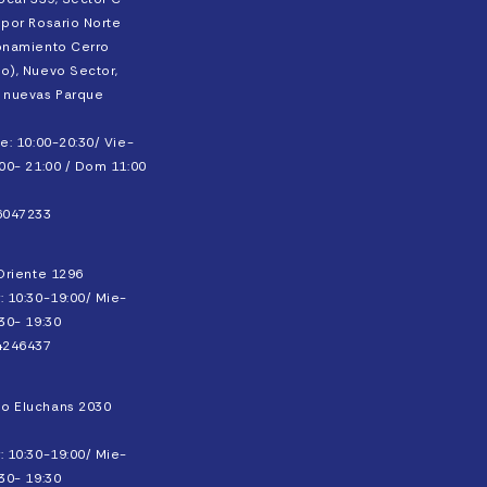
 por Rosario Norte
onamiento Cerro
o), Nuevo Sector,
 nuevas Parque
e: 10:00-20:30/ Vie-
.00- 21:00 / Dom 11:00
6047233
 Oriente 1296
: 10:30-19:00/ Mie-
30- 19:30
4246437
o Eluchans 2030
: 10:30-19:00/ Mie-
30- 19:30