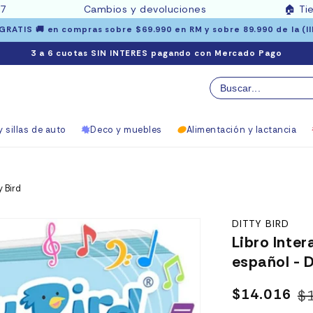
97
Cambios y devoluciones
🏠
Ti
RATIS 🚚 en compras sobre $69.990 en RM y sobre 89.990 de la (III 
3 a 6 cuotas SIN INTERES pagando con Mercado Pago
 sillas de auto
Deco y muebles
Alimentación y lactancia
y Bird
DITTY BIRD
Libro Inte
español - D
$14.016
$