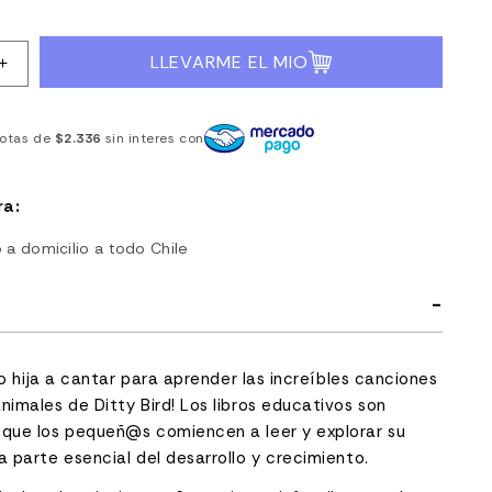
habitual
de
oferta
LLEVARME EL MIO
Aumentar
cantidad
para
Libro
otas de
$2.336
sin interes con
Interactivo
Canciones
de
ra:
Animales
en
a domicilio a todo Chile
español
-
Ditty
Bird
o o hija a cantar para aprender las increíbles canciones
nimales de Ditty Bird!
Los libros educativos son
 que los pequeñ@s comiencen a leer y explorar su
a parte esencial del desarrollo y crecimiento.