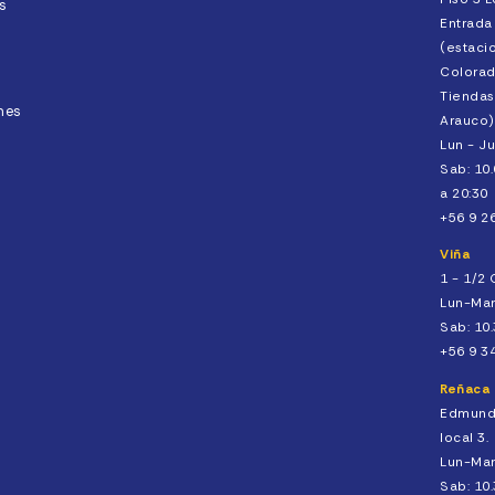
s
Entrada
(estaci
Colorad
Tiendas
nes
Arauco)
Lun - Ju
Sab: 10
a 20:30
+56 9 2
Viña
1 - 1/2
Lun-Mar
Sab: 10.
+56 9 3
Reñaca
Edmund
local 3.
Lun-Mar
Sab: 10.