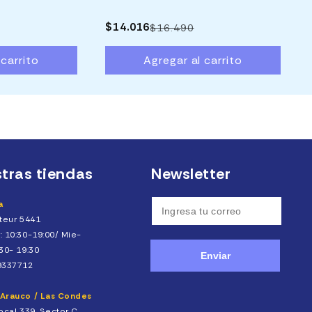
$14.016
$16.490
Precio
Precio
Precio
Precio
15% OFF
1
habitual
de
habitual
de
 carrito
Agregar al carrito
oferta
oferta
tras tiendas
Newsletter
a
steur 5441
: 10:30-19:00/ Mie-
30- 19:30
Enviar
9337712
Arauco / Las Condes
ocal 339, Sector C