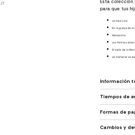
Esta colección 
de
1
/
7
para que tus hij
La Vaca Lola
En la granja de mi
Mariposita
Los Pollitos dicen
El baile de la Rani
Un Elefante se b
Información t
Tiempos de e
Formas de pa
Cambios y de