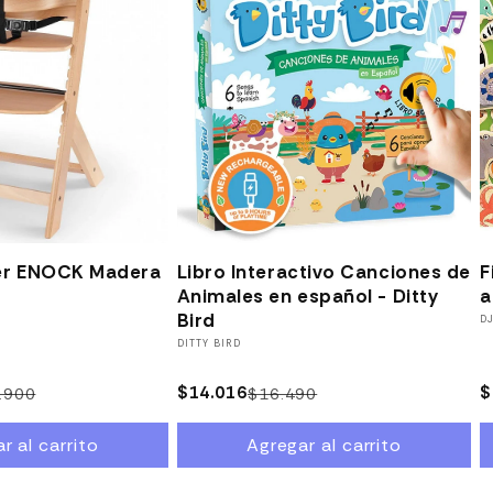
0% OFF
15% OFF
mer ENOCK Madera
Libro Interactivo Canciones de
F
Animales en español - Ditty
a
Bird
P
D
Proveedor:
DITTY BIRD
$14.016
P
$
.900
$16.490
Precio
Precio
Precio
Precio
h
habitual
de
habitual
de
r al carrito
Agregar al carrito
oferta
oferta