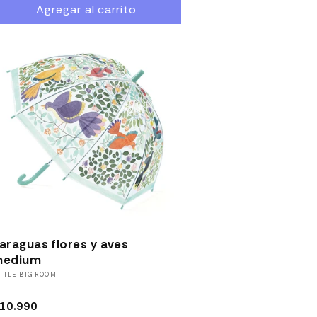
Agregar al carrito
oferta
10% OFF
araguas flores y aves
edium
roveedor:
ITTLE BIG ROOM
recio
10.990