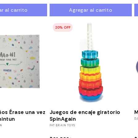
habitual
h
habitual
de
r al carrito
Agregar al carrito
oferta
0% OFF
ños Érase una vez
Juegos de encaje giratorio
M
hintun
SpinAgain
P
D
UN
Proveedor:
FAT BRAIN TOYS