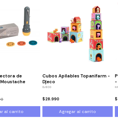
4% OFF
yectora de
Cubos Apilables Topanifarm -
P
s Moustache
Djeco
-
Proveedor:
DJECO
P
H
Precio
$28.990
$
90
Precio
Precio
habitual
habitual
de
r al carrito
Agregar al carrito
oferta