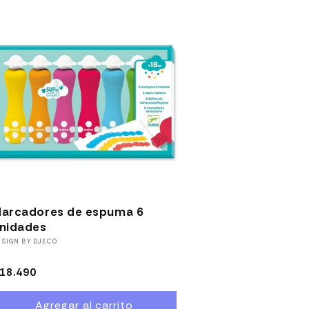
arcadores de espuma 6
nidades
roveedor:
ESIGN BY DJECO
recio
18.490
abitual
Agregar al carrito