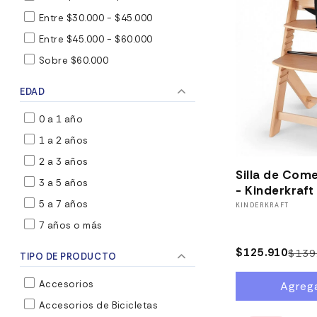
c
Entre $30.000 - $45.000
Entre $45.000 - $60.000
i
1
Sobre $60.000
ó
EDAD
n
0 a 1 año
1 a 2 años
:
2 a 3 años
Silla de Co
3 a 5 años
- Kinderkraft
5 a 7 años
Proveedor:
KINDERKRAFT
7 años o más
$125.910
$139
TIPO DE PRODUCTO
Accesorios
Agrega
Accesorios de Bicicletas