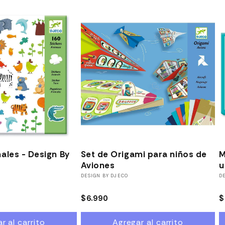
ales - Design By
Set de Origami para niños de
M
Aviones
u
Proveedor:
DESIGN BY DJECO
P
D
Precio
$6.990
P
$
habitual
h
r al carrito
Agregar al carrito