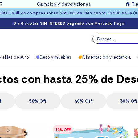
97
Cambios y devoluciones
🏠
Ti
RATIS 🚚 en compras sobre $69.990 en RM y sobre 89.990 de la (III 
3 a 6 cuotas SIN INTERES pagando con Mercado Pago
 sillas de auto
Deco y muebles
Alimentación y lactancia
tos con hasta 25% de De
f
50% Off
40% Off
30% Off