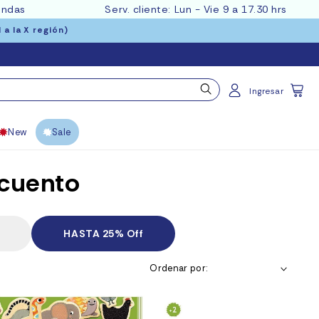
endas
Serv. cliente: Lun - Vie 9 a 17.30 hrs
a la X región)
Carrito
Ingresar
New
Sale
scuento
HASTA 25% Off