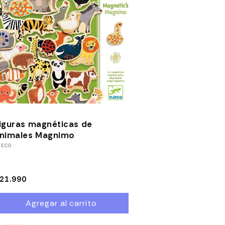
iguras magnéticas de
nimales Magnimo
roveedor:
JECO
recio
21.990
abitual
Agregar al carrito