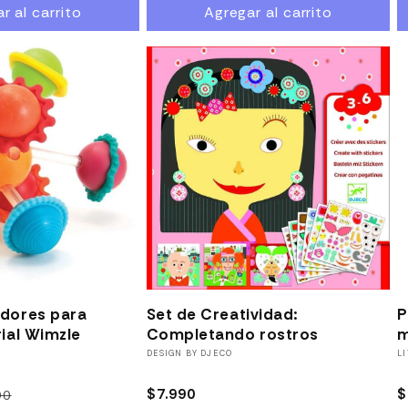
r al carrito
Agregar al carrito
oferta
14% OFF
dores para
Set de Creatividad:
P
ial Wimzle
Completando rostros
m
Proveedor:
DESIGN BY DJECO
P
L
Precio
$7.990
P
$
90
Precio
Precio