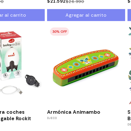
$21.592
P
$
90
$26.990
Precio
Precio
Precio
Precio
h
habitual
de
habitual
de
r al carrito
Agregar al carrito
oferta
oferta
0% OFF
20% OFF
ra coches
Armónica Animambo
S
rgable Rockit
B
Proveedor:
DJECO
P
D