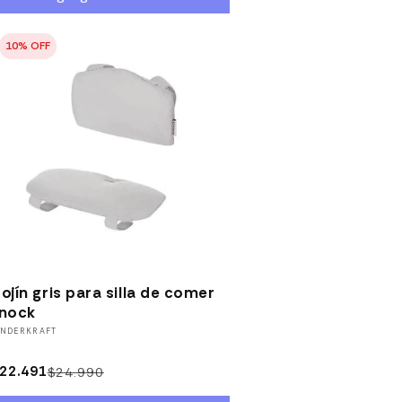
ojín gris para silla de comer
nock
roveedor:
INDERKRAFT
22.491
$24.990
Precio
Precio
habitual
de