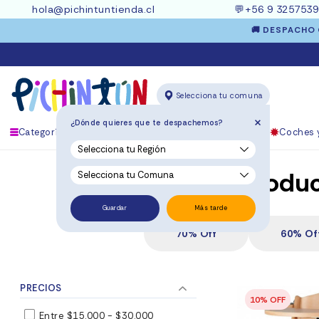
Ir
hola@pichintuntienda.cl
💬
+56 9 325753
directamente
al contenido
🚚 DESPACHO G
Selecciona tu comuna
+
¿Dónde quieres que te despachemos?
Categorías
Edad
Marcas
Mundo Bebé
Coches y
C
Produc
o
Guardar
Más tarde
70% Off
60% Of
l
e
PRECIOS
c
Entre $15.000 - $30.000