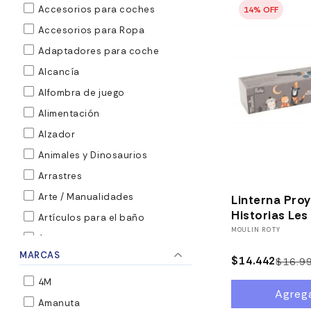
Accesorios para coches
Accesorios para Ropa
Adaptadores para coche
Alcancía
Alfombra de juego
Alimentación
Alzador
Animales y Dinosaurios
1
Arrastres
Arte / Manualidades
Linterna Pro
Historias Le
Artículos para el baño
Proveedor:
MOULIN ROTY
Auto
MARCAS
Baberos
$14.442
$16.9
Baberos para comer
4M
Agrega
Bici
Amanuta