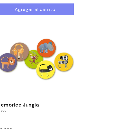
abitual
Agregar al carrito
emorice Jungla
roveedor:
JECO