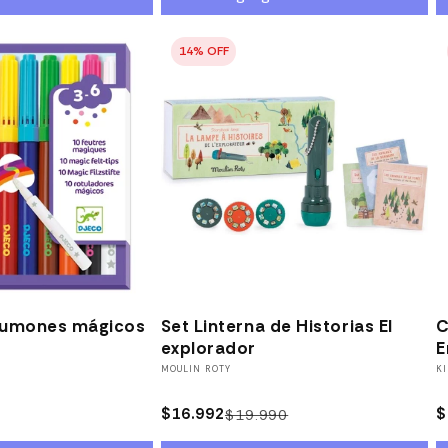
Plumones mágicos
Set Linterna de Historias El
C
explorador
E
Proveedor:
MOULIN ROTY
P
K
$16.992
$
$19.990
Precio
Precio
habitual
de