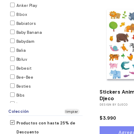
Bloques / Construcción
Anker Play
Caja Musical
B.box
Camioneta
Babiators
Camión
Baby Banana
Capullos
Babydam
Carpas de playa
Balia
Carpas y Tipis
Bbluv
Chupetes
Bebesit
Coche
Bee-Bee
Coches Travel System
Besties
Stickers Anim
Coches y mas -
Bibs
Djeco
Cojin de Lactancia
braxx
Proveedor:
DESIGN BY DJECO
Colección
limpiar
Cojín
Bruder
Precio
$3.990
Contenedor de Leche
Buk ahora Pichintun
Productos con hasta 25% de
habitual
Correpasillos bebe
Buk Ahora Pichintun
Agrega
Descuento